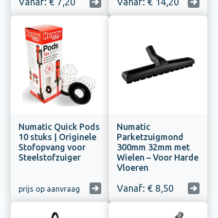
Vanaf: € 7,20
Vanaf: € 14,20
Numatic Quick Pods
Numatic
10 stuks | Originele
Parketzuigmond
Stofopvang voor
300mm 32mm met
Steelstofzuiger
Wielen – Voor Harde
Vloeren
Vanaf: € 8,50
prijs op aanvraag