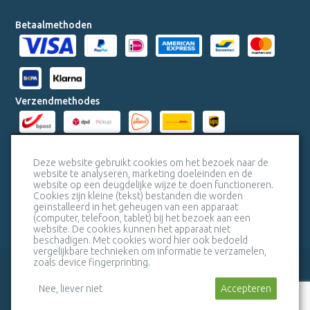
Betaalmethoden
Verzendmethodes
Milieucertificaten
Deze website gebruikt cookies om het bezoek naar de
website te analyseren, marketing doeleinden en de
website op een deugdelijke wijze te doen functioneren.
Veiligheidscertificaat SSL
Cookies zijn kleine (tekst) bestanden die worden
geïnstalleerd in het geheugen van een apparaat
(computer, telefoon, tablet) bij het bezoek aan een
website. De cookies kunnen het apparaat niet
beschadigen. Met cookies word hier ook bedoeld
vergelijkbare technieken om informatie te verzamelen,
zoals device fingerprinting.
veelgestelde vragen
bel mij terug
Nee, liever niet
algemene voorwaarden
Stuur een bericht
sitemap
Accepteren