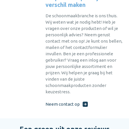
Login
persoonlijk advies afgestemd op
persoonlijk advies afgestemd op
persoonlijk advies afgestemd op
verschil maken
Persoonlijk advies afgestemd op jouw
jouw behoeften?
jouw behoeften?
jouw behoeften?
behoeften.
De schoonmaakbranche is ons thuis.
wachtwoord
Bel
Bel
Bel
0475 475 422
0475 475 422
0475 475 422
of mail
of mail
of mail
Snelle levering, vaak binnen één dag.
Wij weten wat je nodig hebt! Heb je
vergeten?
hallo@bena.nl
hallo@bena.nl
hallo@bena.nl
vragen over onze producten of wil je
Duurzaam en milieubewust ondernemen
nog geen
persoonlijk advies? Neem gerust
centraal.
account?
contact met ons op! Je kunt ons bellen,
registreer nu
Jarenlange ervaring in
mailen of het contactformulier
schoonmaakoplossingen.
sluiten
invullen. Ben je een professionele
Aanmelden
Hulp nodig met het aanmaken van je account,
gebruiker? Vraag een inlog aan voor
of gewoon persoonlijk advies afgestemd op
jouw persoonlijke assortiment en
jouw behoeften?
prijzen. Wij helpen je graag bij het
Al een
Versturen
vinden van de juiste
account?
Bel
0475 475 422
of mail
hallo@bena.nl
Inloggen
schoonmaakproducten zonder
annuleren
keuzestress.
Weet je je
sluiten
inloggegevens
alweer?
Neem contact op
Inloggen
sluiten