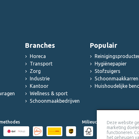
Branches
Populair
Horeca
Reinigingsproducte
Transport
Hygiënepapier
Zorg
Stofzuigers
Industrie
Schoonmaakkarren 
Kantoor
Huishoudelijke be
 vragen
Wellness & sport
Schoonmaakbedrijven
methodes
Milieucertificaten
Deze website ge
marketing doele
functioneren. Co
het geheugen van