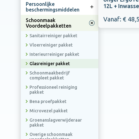
Handzeepvullingen
schoonmaakartikelen
Persoonlijke
Overige dispensers
12L + Inwasse
Stofzuigerzakken
Sponzen
Hoofdbescherming
Huishoudelijke
beschermingsmiddelen
Overige
prullenbakken
schoonmaakmiddelen
Machineonderdelen
Handschoenen
Gehoorbescherming
Vanaf: € 48,
Schoonmaak
Afvalscheidingsbakken
Voordeelpakketten
Machinepads
Carbonstelen
Oogbescherming
Overige afvalbeheer
Overige
Sanitairreiniger pakket
Borstels
Werkschoenen
schoonmaakmachines
Vloerreiniger pakket
Koppelingen en onderdelen
Valbescherming
Interieurreiniger pakket
Riemen, buckets en tassen
Overige PBM
Glasreiniger pakket
Slangen
Schoonmaakbedrijf
Overige glasbewassing
compleet pakket
Professioneel reiniging
pakket
Bena proefpakket
Microvezel pakket
Hygiënepapier
Groenanslagverwijderaar
Servetten
palletvoordeel
pakket
Handschoenen
Reinigingsmiddelen
Overige schoonmaak
Vaatwasmiddel
palletvoordeel