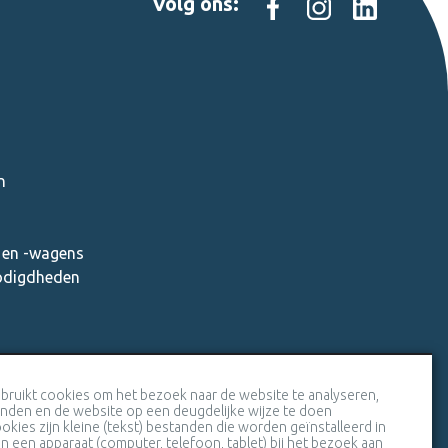
Volg ons:
n
en -wagens
nodigdheden
Veiligheidscertificaat SSL
bruikt cookies om het bezoek naar de website te analyseren,
inden en de website op een deugdelijke wijze te doen
okies zijn kleine (tekst) bestanden die worden geïnstalleerd in
 een apparaat (computer, telefoon, tablet) bij het bezoek aan