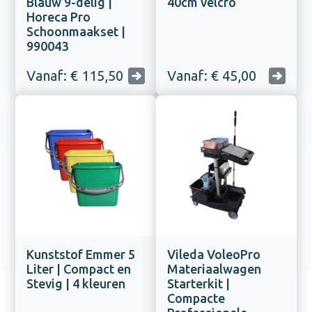
Blauw 9-delig |
40cm velcro
Horeca Pro
Schoonmaakset |
990043
Vanaf: € 115,50
Vanaf: € 45,00
Kunststof Emmer 5
Vileda VoleoPro
Liter | Compact en
Materiaalwagen
Stevig | 4 kleuren
Starterkit |
Compacte