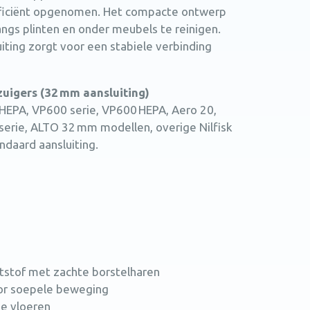
fficiënt opgenomen. Het compacte ontwerp
gs plinten en onder meubels te reinigen.
ting zorgt voor een stabiele verbinding
zuigers (32 mm aansluiting)
 HEPA, VP600 serie, VP600 HEPA, Aero 20,
I serie, ALTO 32 mm modellen, overige Nilfisk
daard aansluiting.
tstof met zachte borstelharen
oor soepele beweging
de vloeren