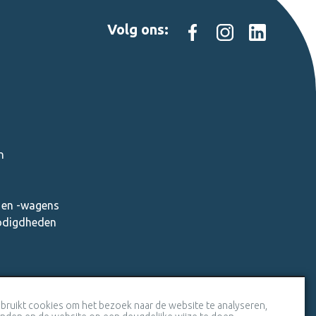
Volg ons:
n
en -wagens
nodigdheden
Veiligheidscertificaat SSL
bruikt cookies om het bezoek naar de website te analyseren,