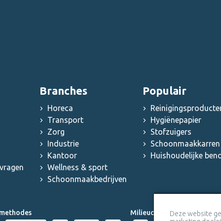
Branches
Populair
Horeca
Reinigingsproducte
Transport
Hygiënepapier
Zorg
Stofzuigers
Industrie
Schoonmaakkarren 
Kantoor
Huishoudelijke be
 vragen
Wellness & sport
Schoonmaakbedrijven
methodes
Milieucertificaten
Deze website ge