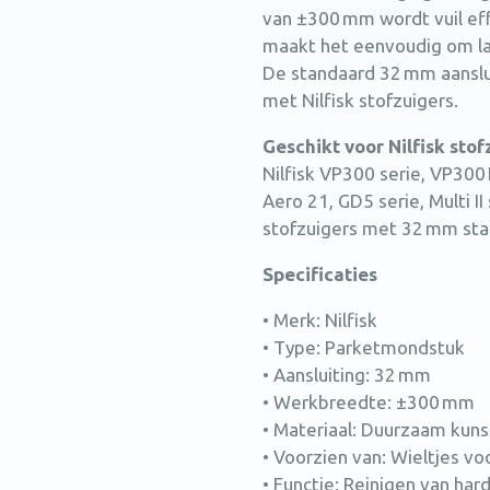
van ±300 mm wordt vuil e
maakt het eenvoudig om lan
De standaard 32 mm aanslui
met Nilfisk stofzuigers.
Geschikt voor Nilfisk stof
Nilfisk VP300 serie, VP300
Aero 21, GD5 serie, Multi I
stofzuigers met 32 mm stan
Specificaties
• Merk: Nilfisk
• Type: Parketmondstuk
• Aansluiting: 32 mm
• Werkbreedte: ±300 mm
• Materiaal: Duurzaam kuns
• Voorzien van: Wieltjes v
• Functie: Reinigen van har