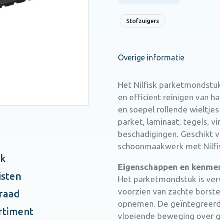
Stofzuigers
Overige informatie
Het Nilfisk parketmondstuk
en efficiënt reinigen van h
en soepel rollende wieltje
parket, laminaat, tegels, v
beschadigingen. Geschikt v
schoonmaakwerk met Nilfis
ak
Eigenschappen en kenme
isten
Het parketmondstuk is ver
voorzien van zachte borstelh
rraad
opnemen. De geïntegreerde
rtiment
vloeiende beweging over 