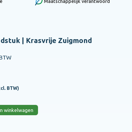
ce
Maatschappelijk verantwoord
dstuk | Krasvrije Zuigmond
 BTW
xcl. BTW)
 in winkelwagen