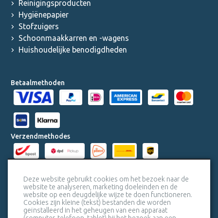
Reinigingsproducten
Hygiënepapier
Stofzuigers
Schoonmaakkarren en -wagens
Huishoudelijke benodigdheden
Betaalmethoden
Verzendmethodes
Milieucertificaten
Deze website gebruikt cookies om het bezoek naar de
website te analyseren, marketing doeleinden en de
website op een deugdelijke wijze te doen functioneren.
Veiligheidscertificaat SSL
Cookies zijn kleine (tekst) bestanden die worden
geïnstalleerd in het geheugen van een apparaat