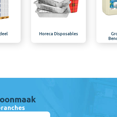
deel
Horeca Disposables
Gr
Ben
choonmaak
branches