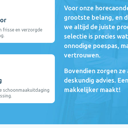
Voor onze horecaonde
grootste belang, en 
or
we altijd de juiste p
en frisse en verzorgde
selectie is precies w
ng.
onnodige poespas, ma
vertrouwen.
Bovendien zorgen ze a
g
deskundig advies. Een
makkelijker maakt!
ke schoonmaakuitdaging
ssing.