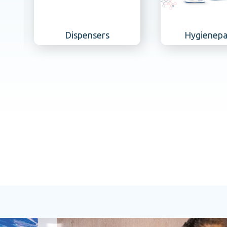
Dispensers
Hygienepapier