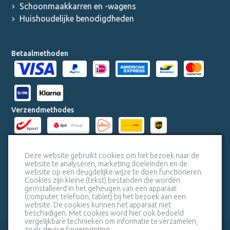
Schoonmaakkarren en -wagens
Huishoudelijke benodigdheden
Betaalmethoden
Verzendmethodes
Milieucertificaten
Deze website gebruikt cookies om het bezoek naar de
website te analyseren, marketing doeleinden en de
website op een deugdelijke wijze te doen functioneren.
Veiligheidscertificaat SSL
Cookies zijn kleine (tekst) bestanden die worden
geïnstalleerd in het geheugen van een apparaat
(computer, telefoon, tablet) bij het bezoek aan een
website. De cookies kunnen het apparaat niet
beschadigen. Met cookies word hier ook bedoeld
vergelijkbare technieken om informatie te verzamelen,
zoals device fingerprinting.