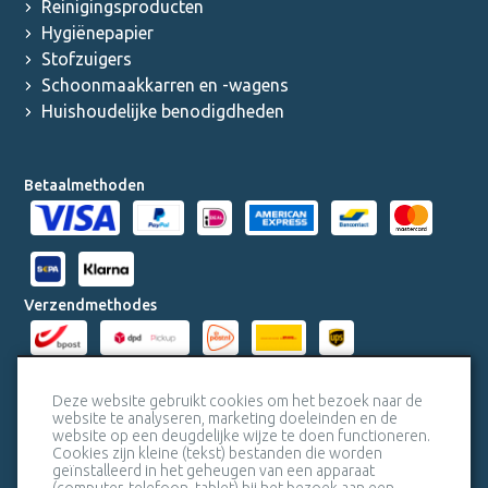
Reinigingsproducten
Hygiënepapier
Stofzuigers
Schoonmaakkarren en -wagens
Huishoudelijke benodigdheden
Betaalmethoden
Verzendmethodes
Milieucertificaten
Deze website gebruikt cookies om het bezoek naar de
website te analyseren, marketing doeleinden en de
website op een deugdelijke wijze te doen functioneren.
Veiligheidscertificaat SSL
Cookies zijn kleine (tekst) bestanden die worden
geïnstalleerd in het geheugen van een apparaat