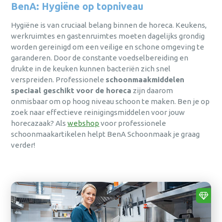
Login
BenA: Hygiëne op topniveau
persoonlijk advies afgestemd op
persoonlijk advies afgestemd op
persoonlijk advies afgestemd op
Persoonlijk advies afgestemd op jouw
jouw behoeften?
jouw behoeften?
jouw behoeften?
behoeften.
Hygiëne is van cruciaal belang binnen de horeca. Keukens,
wachtwoord
Bel
Bel
Bel
0475 475 422
0475 475 422
0475 475 422
of mail
of mail
of mail
werkruimtes en gastenruimtes moeten dagelijks grondig
Snelle levering, vaak binnen één dag.
vergeten?
hallo@bena.nl
hallo@bena.nl
hallo@bena.nl
worden gereinigd om een veilige en schone omgeving te
Duurzaam en milieubewust ondernemen
nog geen
garanderen. Door de constante voedselbereiding en
centraal.
account?
drukte in de keuken kunnen bacteriën zich snel
registreer nu
Jarenlange ervaring in
verspreiden. Professionele
schoonmaakmiddelen
schoonmaakoplossingen.
speciaal geschikt voor de horeca
zijn daarom
sluiten
Aanmelden
onmisbaar om op hoog niveau schoon te maken. Ben je op
Hulp nodig met het aanmaken van je account,
of gewoon persoonlijk advies afgestemd op
zoek naar effectieve reinigingsmiddelen voor jouw
jouw behoeften?
horecazaak? Als
webshop
voor professionele
Al een account?
Versturen
schoonmaakartikelen helpt BenA Schoonmaak je graag
Inloggen
Bel
0475 475 422
of mail
hallo@bena.nl
verder!
sluiten
annuleren
Weet je je
inloggegevens
alweer?
Inloggen
sluiten