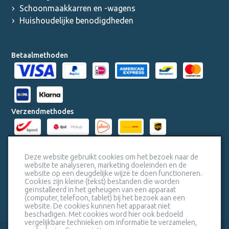
Schoonmaakkarren en -wagens
Huishoudelijke benodigdheden
Betaalmethoden
Verzendmethodes
Milieucertificaten
Deze website gebruikt cookies om het bezoek naar de
website te analyseren, marketing doeleinden en de
website op een deugdelijke wijze te doen functioneren.
Veiligheidscertificaat SSL
Cookies zijn kleine (tekst) bestanden die worden
geïnstalleerd in het geheugen van een apparaat
(computer, telefoon, tablet) bij het bezoek aan een
website. De cookies kunnen het apparaat niet
beschadigen. Met cookies word hier ook bedoeld
vergelijkbare technieken om informatie te verzamelen,