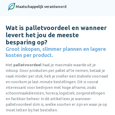
Login
persoonlijk advies afgestemd op
persoonlijk advies afgestemd op
persoonlijk advies afgestemd op
Maatschappelijk verantwoord
Persoonlijk advies afgestemd op jouw
jouw behoeften?
jouw behoeften?
jouw behoeften?
behoeften.
wachtwoord
Bel
Bel
Bel
0475 475 422
0475 475 422
0475 475 422
of mail
of mail
of mail
Snelle levering, vaak binnen één dag.
vergeten?
hallo@bena.nl
hallo@bena.nl
hallo@bena.nl
Wat is palletvoordeel en wanneer
Duurzaam en milieubewust ondernemen
nog geen
centraal.
levert het jou de meeste
account?
registreer nu
Jarenlange ervaring in
besparing op?
schoonmaakoplossingen.
sluiten
Groot inkopen, slimmer plannen en lagere
Aanmelden
Hulp nodig met het aanmaken van je account,
kosten per product.
of gewoon persoonlijk advies afgestemd op
jouw behoeften?
Met
palletvoordeel
haal je maximale waarde uit je
Al een
Versturen
inkoop. Door producten per pallet af te nemen, betaal je
account?
Bel
0475 475 422
of mail
hallo@bena.nl
Inloggen
vaak minder per stuk, heb je sneller een stabiele voorraad
annuleren
en voorkom je last-minute bestellingen. Dit is vooral
Weet je je
sluiten
interessant voor bedrijven met hoge afname, zoals
inloggegevens
alweer?
schoonmaakdiensten, horeca, logistiek, zorginstellingen
Inloggen
en facilitair beheer. In dit artikel lees je wanneer
palletvoordeel slim is, welke soorten er zijn en waar je op
sluiten
moet letten bij het bestellen.