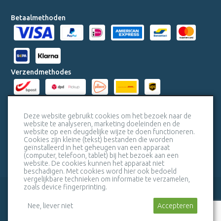
Betaalmethoden
Verzendmethodes
Milieucertificaten
Deze website gebruikt cookies om het bezoek naar de
website te analyseren, marketing doeleinden en de
website op een deugdelijke wijze te doen functioneren.
Veiligheidscertificaat SSL
Cookies zijn kleine (tekst) bestanden die worden
geïnstalleerd in het geheugen van een apparaat
(computer, telefoon, tablet) bij het bezoek aan een
website. De cookies kunnen het apparaat niet
beschadigen. Met cookies word hier ook bedoeld
vergelijkbare technieken om informatie te verzamelen,
zoals device fingerprinting.
veelgestelde vragen
bel mij terug
Nee, liever niet
algemene voorwaarden
Stuur een bericht
sitemap
Accepteren