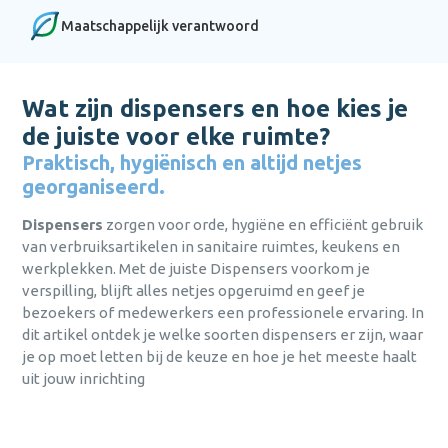
Login
persoonlijk advies afgestemd op
persoonlijk advies afgestemd op
persoonlijk advies afgestemd op
Maatschappelijk verantwoord
Persoonlijk advies afgestemd op jouw
jouw behoeften?
jouw behoeften?
jouw behoeften?
behoeften.
wachtwoord
Bel
Bel
Bel
0475 475 422
0475 475 422
0475 475 422
of mail
of mail
of mail
Snelle levering, vaak binnen één dag.
vergeten?
hallo@bena.nl
hallo@bena.nl
hallo@bena.nl
Wat zijn dispensers en hoe kies je
Duurzaam en milieubewust ondernemen
nog geen
centraal.
de juiste voor elke ruimte?
account?
registreer nu
Jarenlange ervaring in
Praktisch, hygiënisch en altijd netjes
schoonmaakoplossingen.
georganiseerd.
sluiten
Aanmelden
Hulp nodig met het aanmaken van je account,
Dispensers
zorgen voor orde, hygiëne en efficiënt gebruik
of gewoon persoonlijk advies afgestemd op
jouw behoeften?
van verbruiksartikelen in sanitaire ruimtes, keukens en
Al een
Versturen
werkplekken. Met de juiste Dispensers voorkom je
account?
Bel
0475 475 422
of mail
hallo@bena.nl
verspilling, blijft alles netjes opgeruimd en geef je
Inloggen
bezoekers of medewerkers een professionele ervaring. In
annuleren
Weet je je
sluiten
dit artikel ontdek je welke soorten dispensers er zijn, waar
inloggegevens
je op moet letten bij de keuze en hoe je het meeste haalt
alweer?
uit jouw inrichting
Inloggen
sluiten