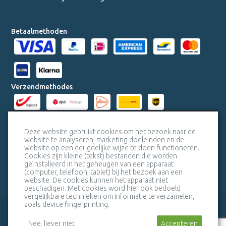
Betaalmethoden
Verzendmethodes
Milieucertificaten
Deze website gebruikt cookies om het bezoek naar de
website te analyseren, marketing doeleinden en de
website op een deugdelijke wijze te doen functioneren.
Veiligheidscertificaat SSL
Cookies zijn kleine (tekst) bestanden die worden
geïnstalleerd in het geheugen van een apparaat
(computer, telefoon, tablet) bij het bezoek aan een
website. De cookies kunnen het apparaat niet
beschadigen. Met cookies word hier ook bedoeld
vergelijkbare technieken om informatie te verzamelen,
zoals device fingerprinting.
veelgestelde vragen
bel mij terug
Nee, liever niet
Stuur een bericht
Accepteren
algemene voorwaarden
sitemap