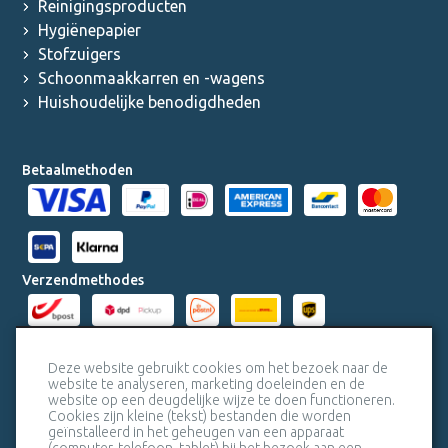
Reinigingsproducten
Hygiënepapier
Stofzuigers
Schoonmaakkarren en -wagens
Huishoudelijke benodigdheden
Betaalmethoden
Verzendmethodes
Milieucertificaten
Deze website gebruikt cookies om het bezoek naar de
website te analyseren, marketing doeleinden en de
website op een deugdelijke wijze te doen functioneren.
Veiligheidscertificaat SSL
Cookies zijn kleine (tekst) bestanden die worden
geïnstalleerd in het geheugen van een apparaat