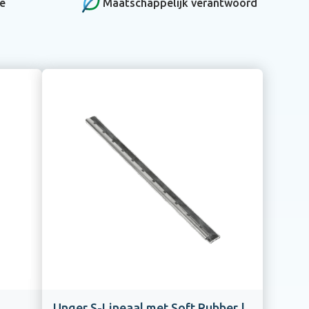
ce
Maatschappelijk verantwoord
Unger S-Lineaal met Soft Rubber |