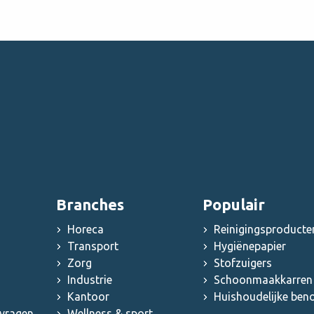
Branches
Populair
Horeca
Reinigingsproducte
Transport
Hygiënepapier
Zorg
Stofzuigers
Industrie
Schoonmaakkarren 
Kantoor
Huishoudelijke be
 vragen
Wellness & sport