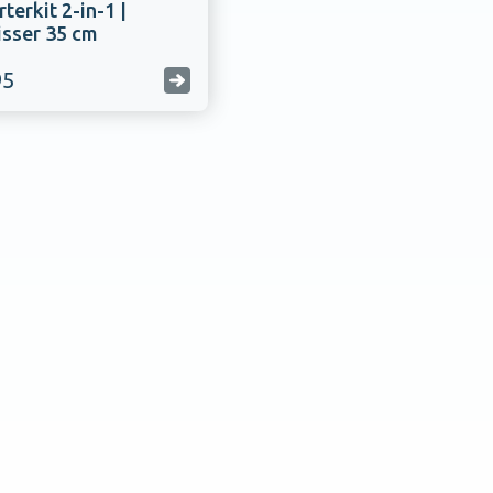
terkit 2-in-1 |
isser 35 cm
95