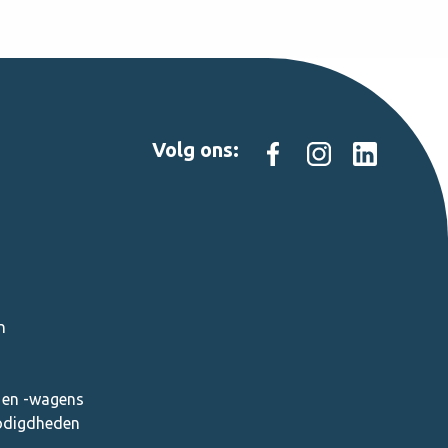
Volg ons:
n
en -wagens
nodigdheden