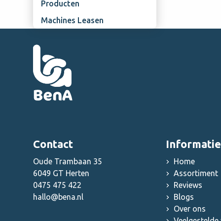
Producten
Rational reinigingstabletten
Overige horeca disposables
Aluminium- en RVS-reiniger
Machines Leasen
Overige grootkeuken
benodigdheden
Contact
Informatie
Oude Trambaan 35
Home
6049 GT Herten
Assortiment
0475 475 422
Reviews
hallo@bena.nl
Blogs
Over ons
Veelgestelde