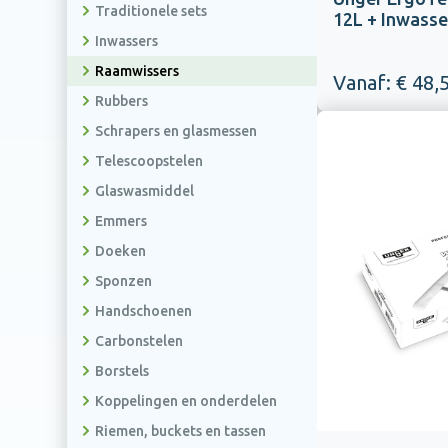
Handzeepvullingen
schoonmaakartikelen
Traditionele sets
Overige dispensers
12L + Inwasse
Stofzuigerzakken
Huishoudelijke
Overige
Inwassers
prullenbakken
schoonmaakmiddelen
Machineonderdelen
Raamwissers
Afvalscheidingsbakken
Vanaf: € 48,
Machinepads
Rubbers
Overige afvalbeheer
Overige
schoonmaakmachines
Schrapers en glasmessen
Telescoopstelen
Glaswasmiddel
Emmers
Doeken
Sponzen
Handschoenen
Carbonstelen
Borstels
Koppelingen en onderdelen
Mondmaskers
Riemen, buckets en tassen
Sanitairreiniger pakket
(ademhalingsbescherming)