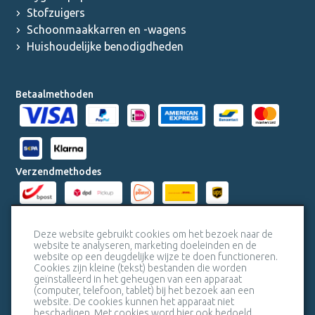
Stofzuigers
Schoonmaakkarren en -wagens
Huishoudelijke benodigdheden
Betaalmethoden
Verzendmethodes
Milieucertificaten
Deze website gebruikt cookies om het bezoek naar de
website te analyseren, marketing doeleinden en de
website op een deugdelijke wijze te doen functioneren.
Veiligheidscertificaat SSL
Cookies zijn kleine (tekst) bestanden die worden
geïnstalleerd in het geheugen van een apparaat
(computer, telefoon, tablet) bij het bezoek aan een
website. De cookies kunnen het apparaat niet
beschadigen. Met cookies word hier ook bedoeld