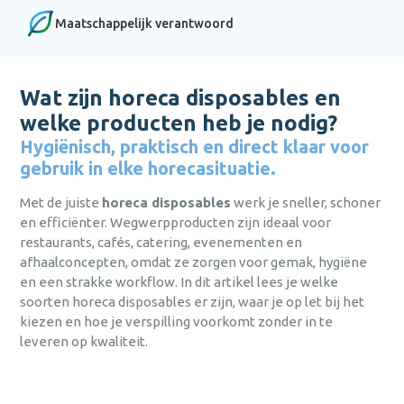
Login
persoonlijk advies afgestemd op
persoonlijk advies afgestemd op
persoonlijk advies afgestemd op
Maatschappelijk verantwoord
Persoonlijk advies afgestemd op jouw
jouw behoeften?
jouw behoeften?
jouw behoeften?
behoeften.
wachtwoord
Bel
Bel
Bel
0475 475 422
0475 475 422
0475 475 422
of mail
of mail
of mail
Snelle levering, vaak binnen één dag.
vergeten?
hallo@bena.nl
hallo@bena.nl
hallo@bena.nl
Wat zijn horeca disposables en
Duurzaam en milieubewust ondernemen
nog geen
centraal.
welke producten heb je nodig?
account?
registreer nu
Jarenlange ervaring in
Hygiënisch, praktisch en direct klaar voor
schoonmaakoplossingen.
gebruik in elke horecasituatie.
sluiten
Aanmelden
Hulp nodig met het aanmaken van je account,
Met de juiste
horeca disposables
werk je sneller, schoner
of gewoon persoonlijk advies afgestemd op
jouw behoeften?
en efficiënter. Wegwerpproducten zijn ideaal voor
Al een
Versturen
restaurants, cafés, catering, evenementen en
account?
Bel
0475 475 422
of mail
hallo@bena.nl
afhaalconcepten, omdat ze zorgen voor gemak, hygiëne
Inloggen
en een strakke workflow. In dit artikel lees je welke
annuleren
Weet je je
sluiten
soorten horeca disposables er zijn, waar je op let bij het
inloggegevens
kiezen en hoe je verspilling voorkomt zonder in te
alweer?
leveren op kwaliteit.
Inloggen
sluiten