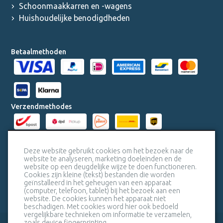
Schoonmaakkarren en -wagens
Huishoudelijke benodigdheden
Betaalmethoden
Verzendmethodes
Milieucertificaten
Deze website gebruikt cookies om het bezoek naar de
website te analyseren, marketing doeleinden en de
website op een deugdelijke wijze te doen functioneren.
Veiligheidscertificaat SSL
Cookies zijn kleine (tekst) bestanden die worden
geïnstalleerd in het geheugen van een apparaat
(computer, telefoon, tablet) bij het bezoek aan een
website. De cookies kunnen het apparaat niet
beschadigen. Met cookies word hier ook bedoeld
vergelijkbare technieken om informatie te verzamelen,
zoals device fingerprinting.