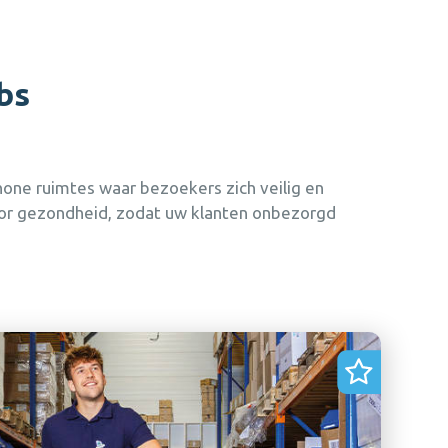
bs
hone ruimtes waar bezoekers zich veilig en
oor gezondheid, zodat uw klanten onbezorgd