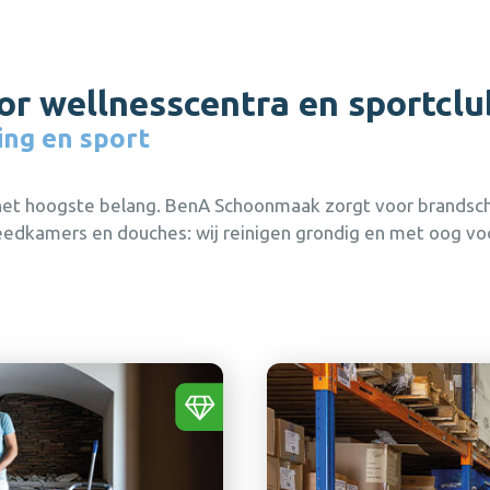
Bel
Bel
Bel
Bel
0475 475 422
0475 475 422
0475 475 422
0475 475 422
of mail
of mail
of mail
of mail
hallo@bena.nl
hallo@bena.nl
hallo@bena.nl
hallo@bena.nl
 wellnesscentra en sportclu
ing en sport
en
n het hoogste belang. BenA Schoonmaak zorgt voor brandsc
leedkamers en douches: wij reinigen grondig en met oog v