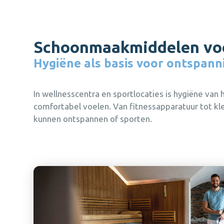
wachtwoord vergeten?
nog geen account?
registreer nu
annuleren
Schoonmaakmiddelen voor
sluiten
Hygiëne als basis voor ontspann
Versturen
Aanmeld
In wellnesscentra en sportlocaties is hygiëne va
Weet je je inloggegevens alweer?
Inloggen
Al een account?
Inloggen
comfortabel voelen. Van fitnessapparatuur tot k
sluiten
sluiten
kunnen ontspannen of sporten.