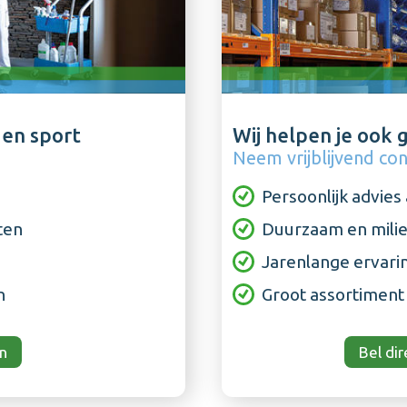
en sport
Wij helpen je ook 
Neem vrijblijvend co
Persoonlijk advie
ten
Duurzaam en mili
Jarenlange ervari
n
Groot assortiment
n
Bel di