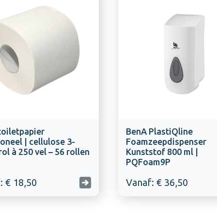
oiletpapier
BenA PlastiQline
ioneel | cellulose 3-
Foamzeepdispenser
rol à 250 vel – 56 rollen
Kunststof 800 ml |
PQFoam9P
: € 18,50
Vanaf: € 36,50