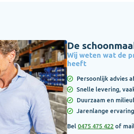
De schoonmaak
Wij weten wat de p
heeft
Persoonlijk advies 
Snelle levering, vaa
Duurzaam en milieu
Jarenlange ervarin
Bel
0475 475 422
of mai