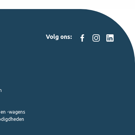
Volg ons:
n
en -wagens
nodigdheden