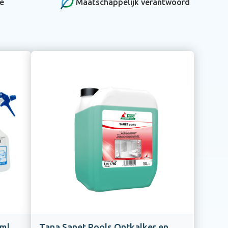
ce
Maatschappelijk verantwoord
 ml
Tana Sanet Pools Ontkalker en