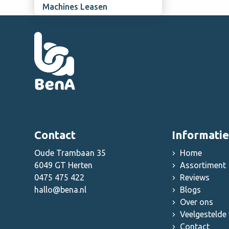
Overige horeca disposables
Aluminium- en RVS-reiniger
Machines Leasen
Overige grootkeuken
benodigdheden
Contact
Informatie
Oude Trambaan 35
Home
6049 GT Herten
Assortiment
0475 475 422
Reviews
hallo@bena.nl
Blogs
Over ons
Veelgestelde
Contact