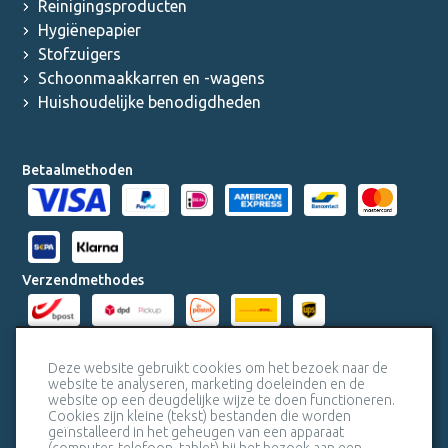
Reinigingsproducten
Hygiënepapier
Stofzuigers
Schoonmaakkarren en -wagens
Huishoudelijke benodigdheden
Betaalmethoden
Verzendmethodes
Milieucertificaten
Deze website gebruikt cookies om het bezoek naar de
website te analyseren, marketing doeleinden en de
website op een deugdelijke wijze te doen functioneren.
Veiligheidscertificaat SSL
Cookies zijn kleine (tekst) bestanden die worden
geïnstalleerd in het geheugen van een apparaat