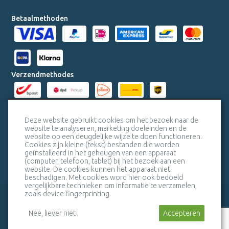
Betaalmethoden
Verzendmethodes
Milieucertificaten
Deze website gebruikt cookies om het bezoek naar de
website te analyseren, marketing doeleinden en de
website op een deugdelijke wijze te doen functioneren.
Veiligheidscertificaat SSL
Cookies zijn kleine (tekst) bestanden die worden
geïnstalleerd in het geheugen van een apparaat
(computer, telefoon, tablet) bij het bezoek aan een
website. De cookies kunnen het apparaat niet
beschadigen. Met cookies word hier ook bedoeld
vergelijkbare technieken om informatie te verzamelen,
zoals device fingerprinting.
veelgestelde vragen
bel mij terug
Nee, liever niet
algemene voorwaarden
Stuur een bericht
sitemap
Accepteren