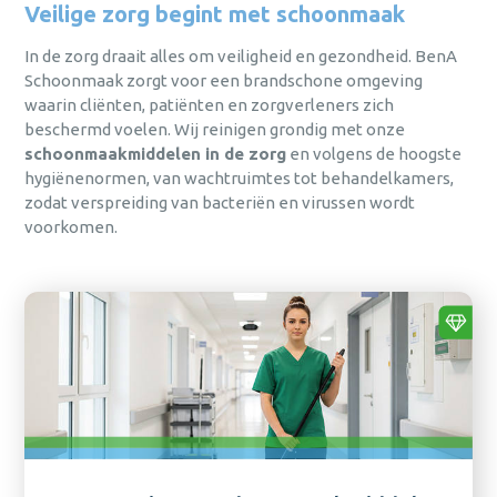
Login
Veilige zorg begint met schoonmaak
persoonlijk advies afgestemd op
persoonlijk advies afgestemd op
persoonlijk advies afgestemd op
Persoonlijk advies afgestemd op jouw
jouw behoeften?
jouw behoeften?
jouw behoeften?
behoeften.
In de zorg draait alles om veiligheid en gezondheid. BenA
wachtwoord
Bel
Bel
Bel
0475 475 422
0475 475 422
0475 475 422
of mail
of mail
of mail
Schoonmaak zorgt voor een brandschone omgeving
Snelle levering, vaak binnen één dag.
vergeten?
hallo@bena.nl
hallo@bena.nl
hallo@bena.nl
waarin cliënten, patiënten en zorgverleners zich
Duurzaam en milieubewust ondernemen
nog geen
beschermd voelen. Wij reinigen grondig met onze
centraal.
account?
schoonmaakmiddelen in de zorg
en volgens de hoogste
registreer nu
Jarenlange ervaring in
hygiënenormen, van wachtruimtes tot behandelkamers,
schoonmaakoplossingen.
zodat verspreiding van bacteriën en virussen wordt
sluiten
Aanmelden
voorkomen.
Hulp nodig met het aanmaken van je account,
of gewoon persoonlijk advies afgestemd op
jouw behoeften?
Al een
Versturen
account?
Bel
0475 475 422
of mail
hallo@bena.nl
Inloggen
annuleren
Weet je je
sluiten
inloggegevens
alweer?
Inloggen
sluiten