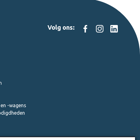
Volg ons:
n
en -wagens
nodigdheden