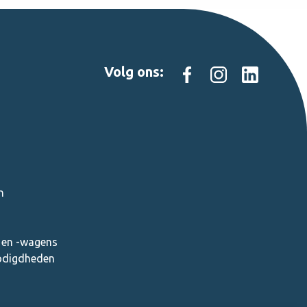
Volg ons:
n
en -wagens
nodigdheden