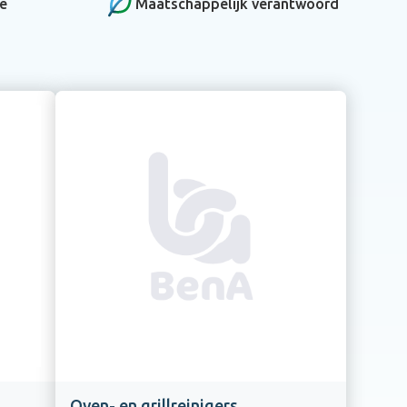
ce
Maatschappelijk verantwoord
Oven- en grillreinigers