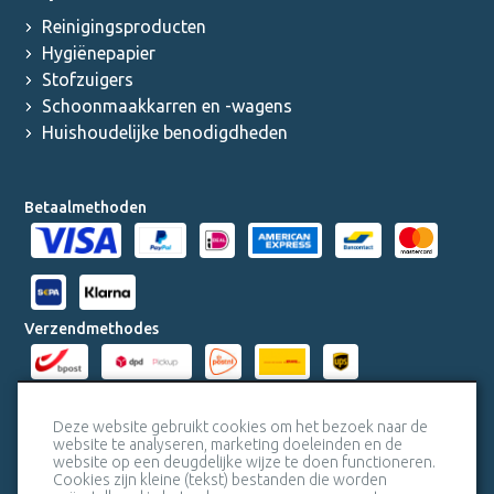
Reinigingsproducten
Hygiënepapier
Stofzuigers
Schoonmaakkarren en -wagens
Huishoudelijke benodigdheden
Betaalmethoden
Verzendmethodes
Milieucertificaten
Deze website gebruikt cookies om het bezoek naar de
website te analyseren, marketing doeleinden en de
website op een deugdelijke wijze te doen functioneren.
Veiligheidscertificaat SSL
Cookies zijn kleine (tekst) bestanden die worden