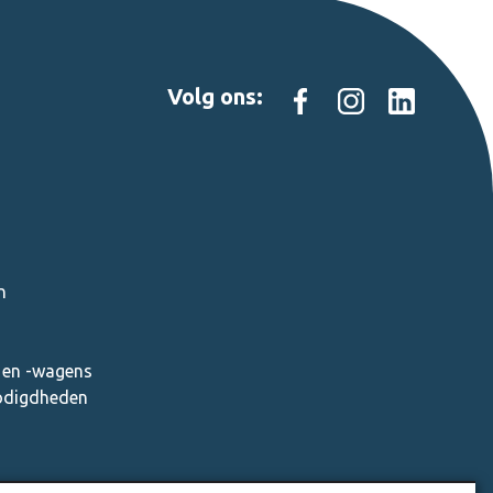
Volg ons:
n
en -wagens
nodigdheden