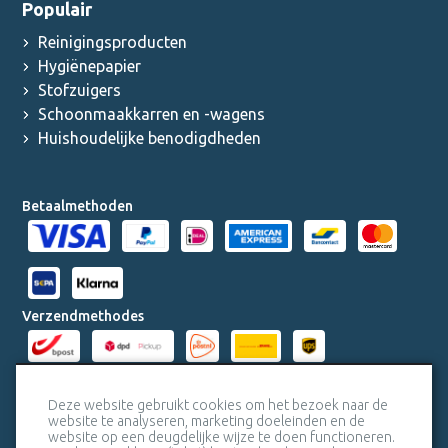
Populair
Reinigingsproducten
Hygiënepapier
Stofzuigers
Schoonmaakkarren en -wagens
Huishoudelijke benodigdheden
Betaalmethoden
Verzendmethodes
Milieucertificaten
Deze website gebruikt cookies om het bezoek naar de
website te analyseren, marketing doeleinden en de
website op een deugdelijke wijze te doen functioneren.
Veiligheidscertificaat SSL