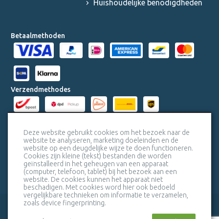
Huishoudelijke benodigdheden
Betaalmethoden
Verzendmethodes
Milieucertificaten
Deze website gebruikt cookies om het bezoek naar de
website te analyseren, marketing doeleinden en de
website op een deugdelijke wijze te doen functioneren.
Veiligheidscertificaat SSL
Cookies zijn kleine (tekst) bestanden die worden
geïnstalleerd in het geheugen van een apparaat
(computer, telefoon, tablet) bij het bezoek aan een
website. De cookies kunnen het apparaat niet
beschadigen. Met cookies word hier ook bedoeld
vergelijkbare technieken om informatie te verzamelen,
zoals device fingerprinting.
veelgestelde vragen
bel mij terug