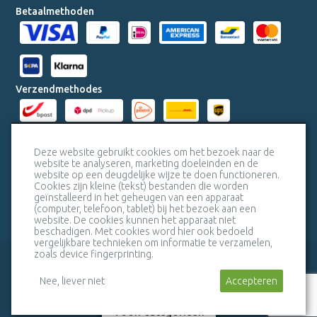
Betaalmethoden
Verzendmethodes
Milieucertificaten
Deze website gebruikt cookies om het bezoek naar de
website te analyseren, marketing doeleinden en de
website op een deugdelijke wijze te doen functioneren.
Veiligheidscertificaat SSL
Cookies zijn kleine (tekst) bestanden die worden
geïnstalleerd in het geheugen van een apparaat
(computer, telefoon, tablet) bij het bezoek aan een
website. De cookies kunnen het apparaat niet
beschadigen. Met cookies word hier ook bedoeld
vergelijkbare technieken om informatie te verzamelen,
zoals device fingerprinting.
veelgestelde vragen
bel mij terug
algemene voorwaarden
sitemap
Nee, liever niet
Stuur een bericht
Accepteren
Toon categorieën