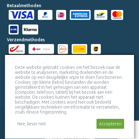
Betaalmethoden
Verzendmethodes
Milieucertificaten
Deze website gebruikt cookies om het bezoek naar de
website te analyseren, marketing doeleinden en de
website op een deugdelijke wijze te doen functioneren.
Veiligheidscertificaat SSL
Cookies zijn kleine (tekst) bestanden die worden
geïnstalleerd in het geheugen van een apparaat
(computer, telefoon, tablet) bij het bezoek aan een
website. De cookies kunnen het apparaat niet
beschadigen. Met cookies word hier ook bedoeld
vergelijkbare technieken om informatie te verzamelen,
zoals device fingerprinting.
veelgestelde vragen
bel mij terug
Nee, liever niet
Stuur een bericht
Accepteren
algemene voorwaarden
sitemap
Toon categorieën