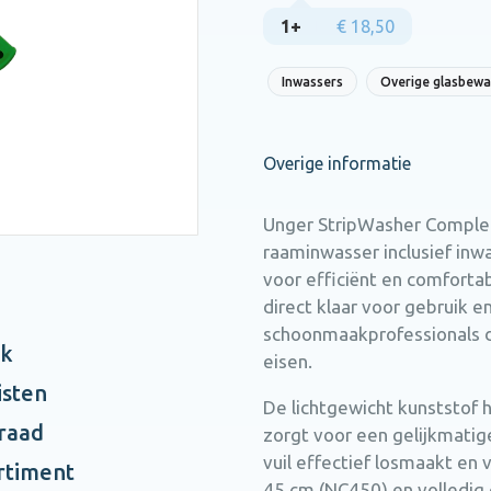
1+
€ 18,50
Inwassers
Overige glasbewa
Overige informatie
Unger StripWasher Complet
raaminwasser inclusief in
voor efficiënt en comforta
direct klaar voor gebruik e
schoonmaakprofessionals d
ak
eisen.
isten
De lichtgewicht kunststof
rraad
zorgt voor een gelijkmatig
vuil effectief losmaakt en 
rtiment
45 cm (NC450) en volledig