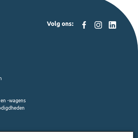
Volg ons:
n
en -wagens
nodigdheden