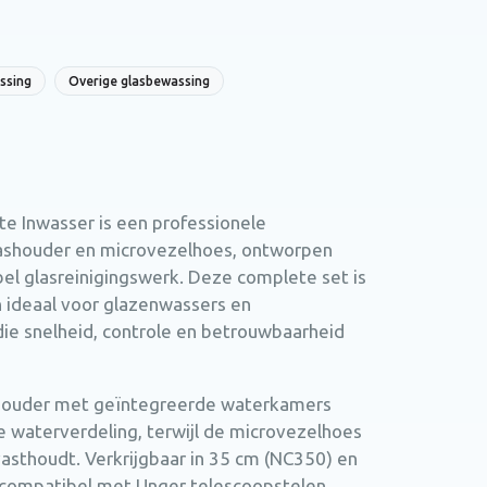
ssing
Overige glasbewassing
e Inwasser is een professionele
washouder en microvezelhoes, ontworpen
bel glasreinigingswerk. Deze complete set is
n ideaal voor glazenwassers en
ie snelheid, controle en betrouwbaarheid
 houder met geïntegreerde waterkamers
e waterverdeling, terwijl de microvezelhoes
vasthoudt. Verkrijgbaar in 35 cm (NC350) en
 compatibel met Unger telescoopstelen.