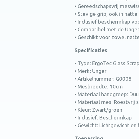
• Gereedschapsvrij meswi
• Stevige grip, ook in nat
• Inclusief beschermkap vo
• Compatibel met de Unger 
• Geschikt voor zowel natt
Specificaties
• Type: ErgoTec Glass Scra
• Merk: Unger
• Artikelnummer: G0008
• Mesbreedte: 10cm
• Materiaal handgreep: Du
• Materiaal mes: Roestvrij s
• Kleur: Zwart/groen
• Inclusief: Beschermkap
• Gewicht: Lichtgewicht e
Toepassing