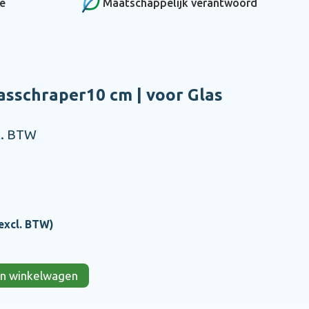
ce
Maatschappelijk verantwoord
asschraper10 cm | voor Glas
l. BTW
excl. BTW)
 in winkelwagen