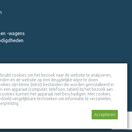
n
en -wagens
nodigdheden
Veiligheidscertificaat SSL
bruikt cookies om het bezoek naar de website te analyseren,
inden en de website op een deugdelijke wijze te doen
okies zijn kleine (tekst) bestanden die worden geïnstalleerd in
 een apparaat (computer, telefoon, tablet) bij het bezoek aan
 cookies kunnen het apparaat niet beschadigen. Met cookies
doeld vergelijkbare technieken om informatie te verzamelen,
erprinting.
Stuur een bericht
Accepteren