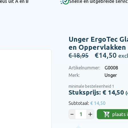
eus uit A en B
Snelle en uitgebreide servi
Bel
Bel
Bel
Bel
0475 475 422
0475 475 422
0475 475 422
0475 475 422
of mail
of mail
of mail
of mail
hallo@bena.nl
hallo@bena.nl
hallo@bena.nl
hallo@bena.nl
Unger ErgoTec Gl
en
en Oppervlakken
€14,50
€ 18,95
exc
Artikelnummer:
G0008
Merk:
Unger
minimale besteleenheid 1
Stuksprijs: €
14,50
(
€ 14,50
plaats