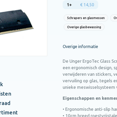
1+
€ 14,50
Schrapers en glasmessen
Ov
Overige glasbewassing
Overige informatie
De Unger ErgoTec Glass Scr
een ergonomisch design, sp
verwijderen van stickers, v
vervuiling op glas, tegels 
ak
unieke meswisselsysteem we
isten
Eigenschappen en kenme
rraad
• Ergonomische anti-slip h
rtiment
• 10cm breed roestvrijstal