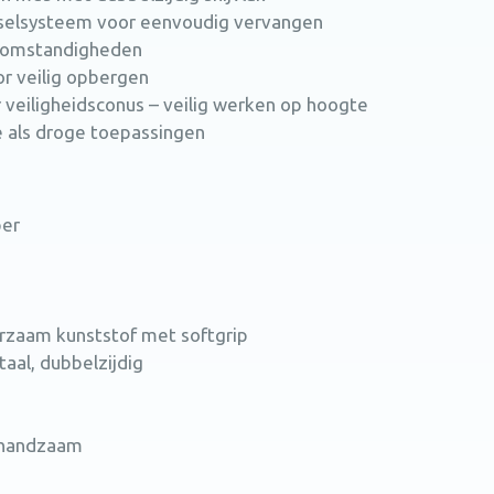
sselsysteem voor eenvoudig vervangen
te omstandigheden
or veilig opbergen
veiligheidsconus – veilig werken op hoogte
e als droge toepassingen
per
urzaam kunststof met softgrip
taal, dubbelzijdig
n handzaam