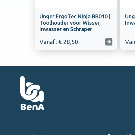
Unger ErgoTec Ninja BB010 |
Unge
Toolhouder voor Wisser,
Inw
Inwasser en Schraper
Vanaf: € 28,50
Van