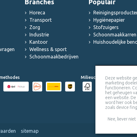
Branches
Populair
Horeca
Reinigingsproducte
Transport
Hygiënepapier
Zorg
Stofzuigers
Industrie
Schoonmaakkarren 
Kantoor
Huishoudelijke be
 vragen
Wellness & sport
Schoonmaakbedrijven
methodes
Milieucertificaten
Deze website ge
marketing doele
functioneren. Co
het geheugen van
een website. De
word hier ook be
zoals device fing
Nee, liever niet
waarden
sitemap