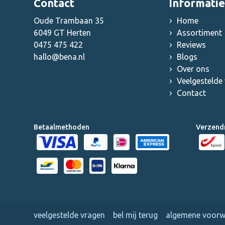
Contact
Informatie
Oude Trambaan 35
Home
6049 GT Herten
Assortiment
0475 475 422
Reviews
hallo@bena.nl
Blogs
Over ons
Veelgestelde
Contact
Betaalmethoden
Verzend
veelgestelde vragen
bel mij terug
algemene voor