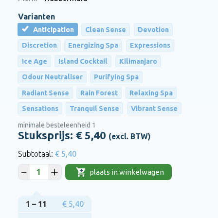
Varianten
Anticipation
Clean Sense
Devotion
Discretion
Energizing Spa
Expressions
Ice Age
Island Cocktail
Kilimanjaro
Odour Neutraliser
Purifying Spa
Radiant Sense
Rain Forest
Relaxing Spa
Sensations
Tranquil Sense
Vibrant Sense
minimale besteleenheid 1
Stuksprijs: €
5,40
(excl. BTW)
€ 5,40
plaats in winkelwagen
1 – 11
€ 5,40