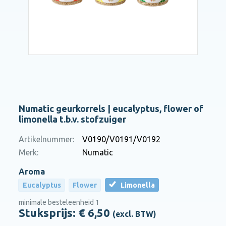
Numatic geurkorrels | eucalyptus, flower of
limonella t.b.v. stofzuiger
Artikelnummer:
V0190/V0191/V0192
Merk:
Numatic
Aroma
Eucalyptus
Flower
Limonella
minimale besteleenheid 1
Stuksprijs: €
6,50
(excl. BTW)