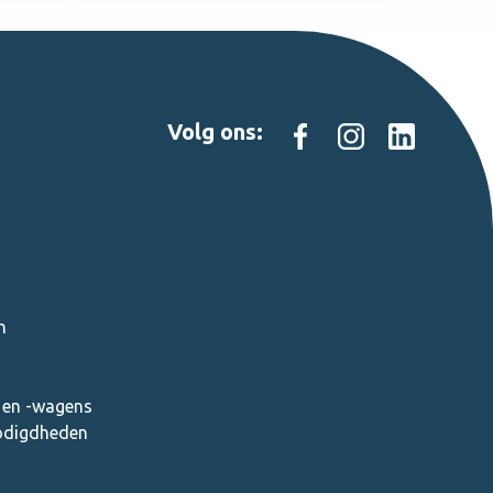
Volg ons:
n
en -wagens
nodigdheden