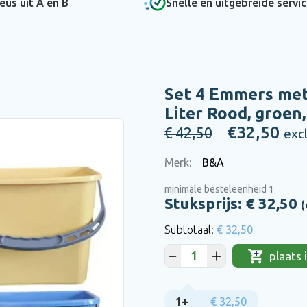
eus uit A en B
Snelle en uitgebreide servi
Bel
Bel
Bel
Bel
0475 475 422
0475 475 422
0475 475 422
0475 475 422
of mail
of mail
of mail
of mail
hallo@bena.nl
hallo@bena.nl
hallo@bena.nl
hallo@bena.nl
Set 4 Emmers met
en
Liter Rood, groen,
€32,50
€ 42,50
exc
Merk:
B&A
minimale besteleenheid 1
Stuksprijs: €
32,50
(
€ 32,50
plaats
1+
€ 32,50