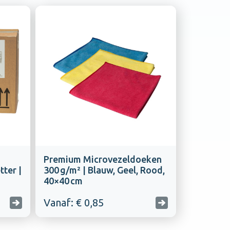
Premium Microvezeldoeken
ter |
300 g/m² | Blauw, Geel, Rood,
40×40 cm
Vanaf: € 0,85