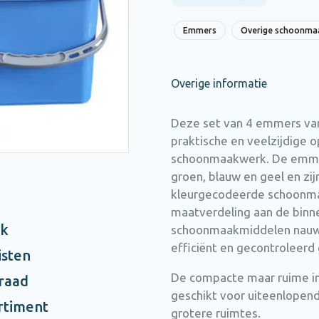
Emmers
Overige schoonmaa
Overige informatie
Deze set van 4 emmers van 
praktische en veelzijdige o
schoonmaakwerk. De emmers
groen, blauw en geel en zij
kleurgecodeerde schoonmaa
maatverdeling aan de binne
ak
schoonmaakmiddelen nauwk
efficiënt en gecontroleerd 
isten
De compacte maar ruime in
rraad
geschikt voor uiteenlopen
rtiment
grotere ruimtes.