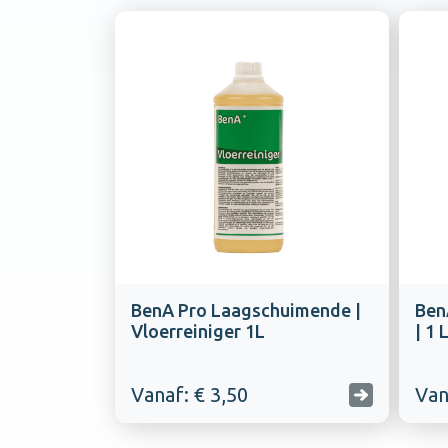
BenA Pro Laagschuimende |
BenA
Vloerreiniger 1L
| 1 
Vanaf: € 3,50
Van