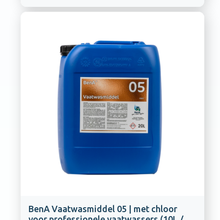
BenA Vaatwasmiddel 05 | met chloor
voor professionele vaatwassers (10L /