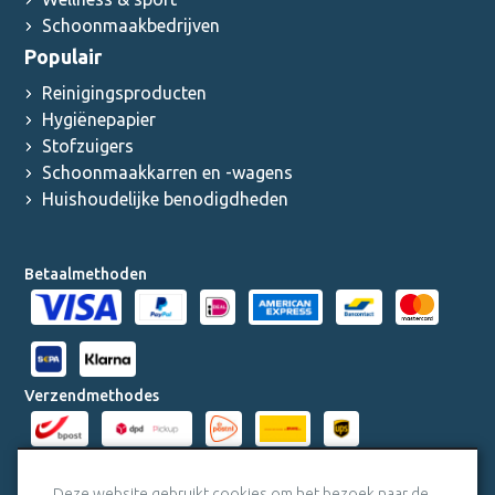
Schoonmaakbedrijven
Populair
Reinigingsproducten
Hygiënepapier
Stofzuigers
Schoonmaakkarren en -wagens
Huishoudelijke benodigdheden
Betaalmethoden
Verzendmethodes
Milieucertificaten
Deze website gebruikt cookies om het bezoek naar de