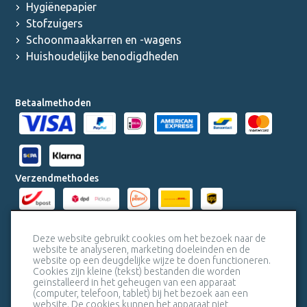
Hygiënepapier
Stofzuigers
Schoonmaakkarren en -wagens
Huishoudelijke benodigdheden
Betaalmethoden
Verzendmethodes
Milieucertificaten
Deze website gebruikt cookies om het bezoek naar de
website te analyseren, marketing doeleinden en de
website op een deugdelijke wijze te doen functioneren.
Veiligheidscertificaat SSL
Cookies zijn kleine (tekst) bestanden die worden
geïnstalleerd in het geheugen van een apparaat
(computer, telefoon, tablet) bij het bezoek aan een
website. De cookies kunnen het apparaat niet