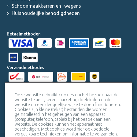
Schoonmaakkarren en -wagens
Huishoudelijke benodigdheden
Betaalmethoden
Verzendmethodes
Milieucertificaten
Deze website gebruikt cookies om het bezoek naar de
website te analyseren, marketing doeleinden en de
website op een deugdelijke wijze te doen functioneren.
Veiligheidscertificaat SSL
Cookies zijn kleine (tekst) bestanden die worden
geïnstalleerd in het geheugen van een apparaat
(computer, telefoon, tablet) bij het bezoek aan een
website. De cookies kunnen het apparaat niet
beschadigen. Met cookies word hier ook bedoeld
vergelijkbare technieken om informatie te verzamelen,