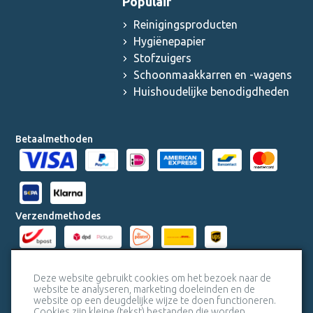
Populair
Reinigingsproducten
Hygiënepapier
Stofzuigers
Schoonmaakkarren en -wagens
Huishoudelijke benodigdheden
Betaalmethoden
Verzendmethodes
Milieucertificaten
Deze website gebruikt cookies om het bezoek naar de
website te analyseren, marketing doeleinden en de
website op een deugdelijke wijze te doen functioneren.
Veiligheidscertificaat SSL
Cookies zijn kleine (tekst) bestanden die worden