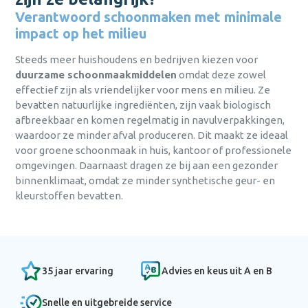
Login
persoonlijk advies afgestemd op
persoonlijk advies afgestemd op
persoonlijk advies afgestemd op
Verantwoord schoonmaken met minimale
Persoonlijk advies afgestemd op jouw
jouw behoeften?
jouw behoeften?
jouw behoeften?
behoeften.
impact op het milieu
wachtwoord
Bel
Bel
Bel
0475 475 422
0475 475 422
0475 475 422
of mail
of mail
of mail
Snelle levering, vaak binnen één dag.
vergeten?
hallo@bena.nl
hallo@bena.nl
hallo@bena.nl
Steeds meer huishoudens en bedrijven kiezen voor
Duurzaam en milieubewust ondernemen
duurzame schoonmaakmiddelen
omdat deze zowel
nog geen
centraal.
effectief zijn als vriendelijker voor mens en milieu. Ze
account?
registreer nu
bevatten natuurlijke ingrediënten, zijn vaak biologisch
Jarenlange ervaring in
schoonmaakoplossingen.
afbreekbaar en komen regelmatig in navulverpakkingen,
sluiten
waardoor ze minder afval produceren. Dit maakt ze ideaal
Aanmelden
Hulp nodig met het aanmaken van je account,
voor groene schoonmaak in huis, kantoor of professionele
of gewoon persoonlijk advies afgestemd op
omgevingen. Daarnaast dragen ze bij aan een gezonder
jouw behoeften?
Al een
binnenklimaat, omdat ze minder synthetische geur- en
Versturen
account?
Bel
0475 475 422
of mail
hallo@bena.nl
kleurstoffen bevatten.
Inloggen
annuleren
Weet je je
sluiten
inloggegevens
alweer?
Inloggen
35 jaar ervaring
Advies en keus uit A en B
sluiten
Snelle en uitgebreide service