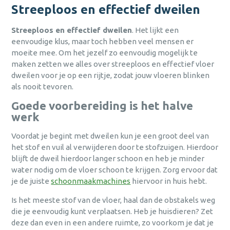
Login
persoonlijk advies afgestemd op
persoonlijk advies afgestemd op
persoonlijk advies afgestemd op
Streeploos en effectief dweilen
Persoonlijk advies afgestemd op jouw
jouw behoeften?
jouw behoeften?
jouw behoeften?
behoeften.
Streeploos en effectief dweilen
. Het lijkt een
wachtwoord
Bel
Bel
Bel
0475 475 422
0475 475 422
0475 475 422
of mail
of mail
of mail
Snelle levering, vaak binnen één dag.
vergeten?
eenvoudige klus, maar toch hebben veel mensen er
hallo@bena.nl
hallo@bena.nl
hallo@bena.nl
moeite mee. Om het jezelf zo eenvoudig mogelijk te
Duurzaam en milieubewust ondernemen
nog geen
maken zetten we alles over streeploos en effectief vloer
centraal.
account?
dweilen voor je op een rijtje, zodat jouw vloeren blinken
registreer nu
Jarenlange ervaring in
als nooit tevoren.
schoonmaakoplossingen.
sluiten
Aanmelden
Goede voorbereiding is het halve
Hulp nodig met het aanmaken van je account,
werk
of gewoon persoonlijk advies afgestemd op
jouw behoeften?
Al een
Voordat je begint met dweilen kun je een groot deel van
Versturen
account?
Bel
0475 475 422
of mail
hallo@bena.nl
het stof en vuil al verwijderen door te stofzuigen. Hierdoor
Inloggen
blijft de dweil hierdoor langer schoon en heb je minder
annuleren
Weet je je
sluiten
water nodig om de vloer schoon te krijgen. Zorg ervoor dat
inloggegevens
je de juiste
schoonmaakmachines
hiervoor in huis hebt.
alweer?
Inloggen
Is het meeste stof van de vloer, haal dan de obstakels weg
die je eenvoudig kunt verplaatsen. Heb je huisdieren? Zet
sluiten
deze dan even in een andere ruimte, zo voorkom je dat je