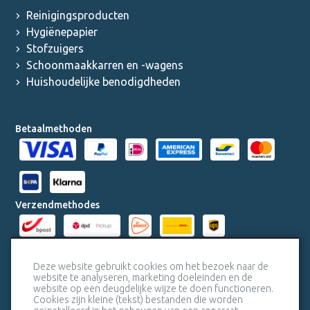
Reinigingsproducten
Hygiënepapier
Stofzuigers
Schoonmaakkarren en -wagens
Huishoudelijke benodigdheden
Betaalmethoden
Verzendmethodes
Milieucertificaten
Deze website gebruikt cookies om het bezoek naar de
website te analyseren, marketing doeleinden en de
website op een deugdelijke wijze te doen functioneren.
Veiligheidscertificaat SSL
Cookies zijn kleine (tekst) bestanden die worden