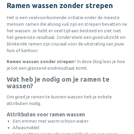
Login
persoonlijk advies afgestemd op
persoonlijk advies afgestemd op
persoonlijk advies afgestemd op
Ramen wassen zonder strepen
Persoonlijk advies afgestemd op jouw
jouw behoeften?
jouw behoeften?
jouw behoeften?
behoeften.
Het is een veelvoorkomende irritatie onder de meeste
wachtwoord
Bel
Bel
Bel
0475 475 422
0475 475 422
0475 475 422
of mail
of mail
of mail
Snelle levering, vaak binnen één dag.
vergeten?
mensen: ramen die alsnog vuil zijn en strepen bevatten na
hallo@bena.nl
hallo@bena.nl
hallo@bena.nl
het wassen. Je hebt er veel tijd aan besteed en ziet niet
Duurzaam en milieubewust ondernemen
nog geen
centraal.
het gewenste resultaat. Zonde! Want een goed uitzicht en
account?
blinkende ramen zijn cruciaal voor de uitstraling van jouw
registreer nu
Jarenlange ervaring in
huis of kantoor.
schoonmaakoplossingen.
sluiten
Aanmelden
Ramen wassen zonder strepen
? In deze blog lees je hoe
Hulp nodig met het aanmaken van je account,
of gewoon persoonlijk advies afgestemd op
je tot een glanzend eindresultaat komt.
jouw behoeften?
Al een
Wat heb je nodig om je ramen te
Versturen
account?
Bel
0475 475 422
of mail
hallo@bena.nl
wassen?
Inloggen
annuleren
Om goed je ramen te kunnen wassen heb je enkele
Weet je je
sluiten
inloggegevens
attributen nodig.
alweer?
Inloggen
Attritbuten voor ramen wassen
Een emmer met warm schoon water
sluiten
Afwasmiddel