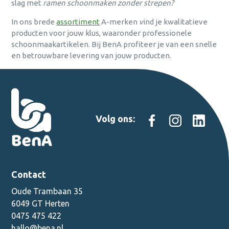
slag met
ramen schoonmaken zonder strepen?
In ons brede
assortiment
A-merken
v
ind je kwalitatieve
producten voor jouw klus, waaronder professionele
schoonmaakartikelen. Bij BenA profiteer je van een snelle
en betrouwbare levering van jouw producten.
Volg ons:
Contact
Oude Trambaan 35
6049 GT Herten
0475 475 422
hallo@bena.nl