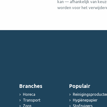
kan — afhankelijk van keuz
worden voor het verwijdere
Branches
Populair
Horeca
Reinigingsproducte
Transport
Hygiënepapier
Zorg
Stofzuigers