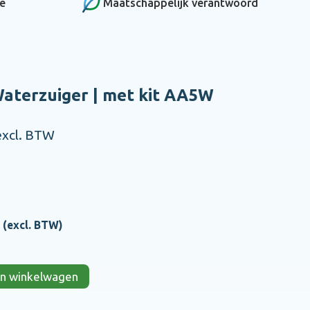
ce
Maatschappelijk verantwoord
terzuiger | met kit AA5W
excl. BTW
(excl. BTW)
 in winkelwagen