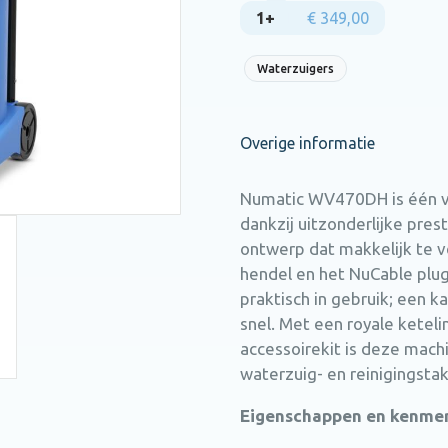
1+
€ 349,00
Waterzuigers
Overige informatie
Numatic WV470DH is één v
dankzij uitzonderlijke pre
ontwerp dat makkelijk te v
hendel en het NuCable pl
praktisch in gebruik; een k
snel. Met een royale ketel
accessoirekit is deze mach
waterzuig- en reinigingsta
Eigenschappen en kenme