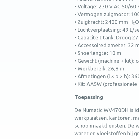
• Voltage: 230 V AC 50/60 
• Vermogen zuigmotor: 10
• Zuigkracht: 2400 mm H₂O
• Luchtverplaatsing: 49 L/s
• Capaciteit tank: Droog 27
• Accessoirediameter: 32
• Snoerlengte: 10 m
• Gewicht (machine + kit): c
• Werkbereik: 26,8 m
• Afmetingen (l × b × h): 
• Kit: AA5W (professionele
Toepassing
De Numatic WV470DH is ide
werkplaatsen, kantoren, ma
schoonmaakdiensten. De wa
water en vloeistoffen bij 