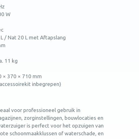
Hz
00 W
ec
 L / Nat 20 L met Aftapslang
 mm
a. 11 kg
360 × 370 × 710 mm
 accessoirekit inbegrepen)
aal voor professioneel gebruik in
gazijnen, zorginstellingen, bouwlocaties en
terzuiger is perfect voor het opzuigen van
grote schoonmaakklussen of waterschade, en