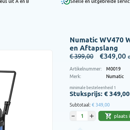
eus uit A en B
Snelle en uitgebreide servi
Bel
Bel
Bel
Bel
0475 475 422
0475 475 422
0475 475 422
0475 475 422
of mail
of mail
of mail
of mail
hallo@bena.nl
hallo@bena.nl
hallo@bena.nl
hallo@bena.nl
Numatic WV470 Wa
en
en Aftapslang
€349,00
€ 399,00
Artikelnummer:
M0019
Merk:
Numatic
minimale besteleenheid 1
Stuksprijs: €
349,00
€ 349,00
plaats