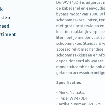
De WV470DH is uitgerust 
de kabel snel en eenvoudig
ak
bypass motor van 1000 W le
isten
schoonmaakresultaten, terw
rraad
met grote achterwielen e
locaties makkelijk verplaa
rtiment
liter hoef je minder vaak t
schoonmaken. Standaard w
accessoirekit met handige
schoonmaakklussen en Afta
gepositioneerd als waterzuig
mondstukcombinatie ook dro
gekozen accessoireconfigu
Specificaties
• Merk: Numatic
• Type: WV470DH
• Artikelnummer: 920679