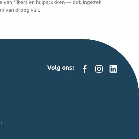
e van filters en hulpstukken — ook ingezet
n van droog vuil.
Volg ons:
n