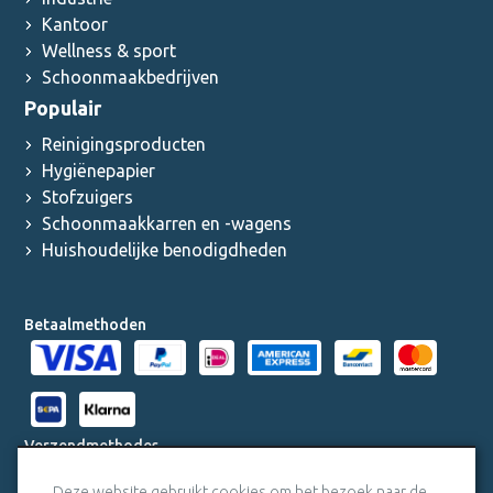
Kantoor
Wellness & sport
Schoonmaakbedrijven
Populair
Reinigingsproducten
Hygiënepapier
Stofzuigers
Schoonmaakkarren en -wagens
Huishoudelijke benodigdheden
Betaalmethoden
Verzendmethodes
Deze website gebruikt cookies om het bezoek naar de