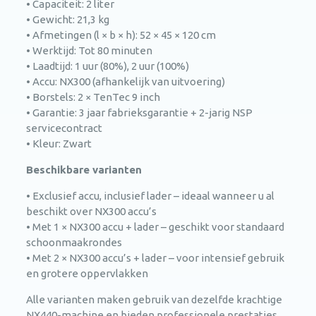
• Capaciteit: 2 liter
• Gewicht: 21,3 kg
• Afmetingen (l × b × h): 52 × 45 × 120 cm
• Werktijd: Tot 80 minuten
• Laadtijd: 1 uur (80%), 2 uur (100%)
• Accu: NX300 (afhankelijk van uitvoering)
• Borstels: 2 × TenTec 9 inch
• Garantie: 3 jaar fabrieksgarantie + 2-jarig NSP
servicecontract
• Kleur: Zwart
Beschikbare varianten
• Exclusief accu, inclusief lader – ideaal wanneer u al
beschikt over NX300 accu’s
• Met 1 × NX300 accu + lader – geschikt voor standaard
schoonmaakrondes
• Met 2 × NX300 accu’s + lader – voor intensief gebruik
en grotere oppervlakken
Alle varianten maken gebruik van dezelfde krachtige
NX440-machine en bieden professionele prestaties,