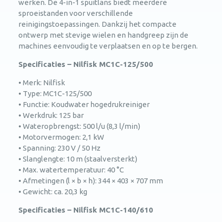
werken. De 4-in-1 spuitlans biedt meerdere
sproeistanden voor verschillende
reinigingstoepassingen. Dankzij het compacte
ontwerp met stevige wielen en handgreep zijn de
machines eenvoudig te verplaatsen en op te bergen.
Specificaties – Nilfisk MC1C-125/500
• Merk: Nilfisk
• Type: MC1C-125/500
• Functie: Koudwater hogedrukreiniger
• Werkdruk: 125 bar
• Wateropbrengst: 500 l/u (8,3 l/min)
• Motorvermogen: 2,1 kW
• Spanning: 230 V / 50 Hz
• Slanglengte: 10 m (staalversterkt)
• Max. watertemperatuur: 40 °C
• Afmetingen (l × b × h): 344 × 403 × 707 mm
• Gewicht: ca. 20,3 kg
Specificaties – Nilfisk MC1C-140/610