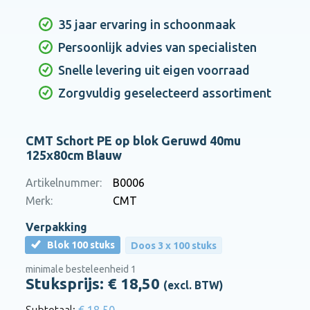
35 jaar ervaring in schoonmaak
Persoonlijk advies van specialisten
Snelle levering uit eigen voorraad
Zorgvuldig geselecteerd assortiment
CMT Schort PE op blok Geruwd 40mu
125x80cm Blauw
Artikelnummer:
B0006
Merk:
CMT
Verpakking
Blok 100 stuks
Doos 3 x 100 stuks
minimale besteleenheid 1
Stuksprijs: €
18,50
(excl. BTW)
€ 18,50