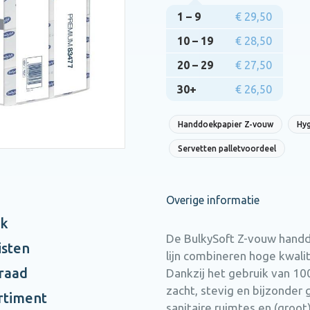
1 – 9
€ 29,50
10 – 19
€ 28,50
20 – 29
€ 27,50
30+
€ 26,50
Handdoekpapier Z-vouw
Hyg
Servetten palletvoordeel
Overige informatie
ak
De BulkySoft Z-vouw handd
isten
lijn combineren hoge kwal
rraad
Dankzij het gebruik van 10
zacht, stevig en bijzonder 
rtiment
sanitaire ruimtes en (groo