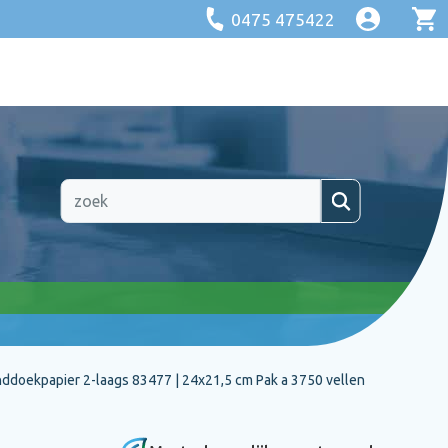
0475 475422
eften.
eften.
eften.
eften.
ntraal.
ntraal.
ntraal.
ntraal.
ngen.
ngen.
ngen.
ngen.
ddoekpapier 2-laags 83477 | 24x21,5 cm Pak a 3750 vellen
 of
 of
 of
 of
uw
uw
uw
uw