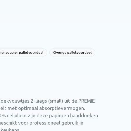
iënepapier palletvoordeel
Overige palletvoordeel
oekvouwtjes 2-laags (small) uit de PREMIE
iteit met optimaal absorptievermogen.
0% cellulose zijn deze papieren handdoeken
geschikt voor professioneel gebruik in
t)keukens.