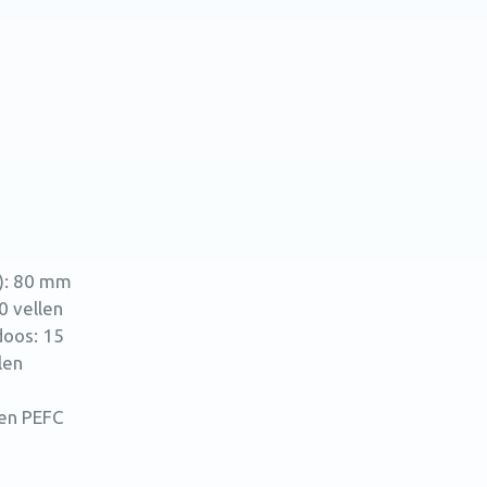
): 80 mm
0 vellen
doos: 15
len
 en PEFC