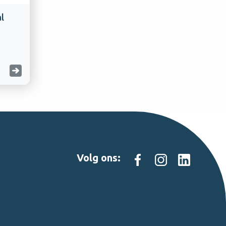
l
Volg ons: