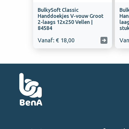
BulkySoft Classic
Bul
Handdoekjes V-vouw Groot
Han
2-laags 12x250 Vellen |
laa
84584
stu
Vanaf: € 18,00
Van