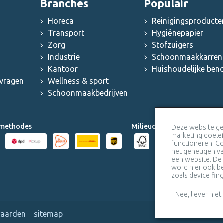
Branches
Populair
Horeca
Reinigingsproducte
Transport
Hygiënepapier
Zorg
Stofzuigers
Industrie
Schoonmaakkarren 
Kantoor
Huishoudelijke be
 vragen
Wellness & sport
Schoonmaakbedrijven
methodes
Milieucertificaten
Deze website ge
marketing doele
functioneren. Co
het geheugen van
een website. De
word hier ook be
zoals device fing
Nee, liever niet
waarden
sitemap