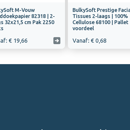
kySoft M-Vouw
BulkySoft Prestige Facia
ddoekpapier 82318 | 2-
Tissues 2-laags | 100%
gs 32x21,5 cm Pak 2250
Cellulose 68100 | Pallet
ks
voordeel
af: € 19,66
Vanaf: € 0,68