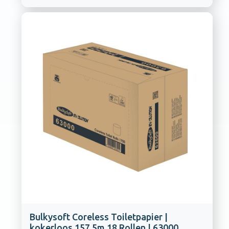
Bulkysoft Coreless Toiletpapier |
kokerloos 157,5m 18 Rollen | 63000