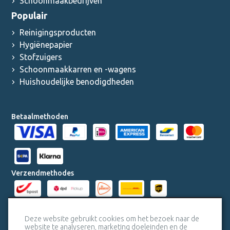
Schoonmaakbedrijven
Populair
Reinigingsproducten
Hygiënepapier
Stofzuigers
Schoonmaakkarren en -wagens
Huishoudelijke benodigdheden
Betaalmethoden
Verzendmethodes
Milieucertificaten
Deze website gebruikt cookies om het bezoek naar de
website te analyseren, marketing doeleinden en de